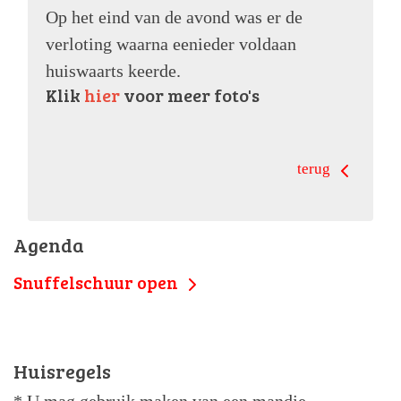
Op het eind van de avond was er de
verloting waarna eenieder voldaan
huiswaarts keerde.
Klik
hier
voor meer foto's
terug
Agenda
Snuffelschuur open
za 15 aug 2026 om 09.00 uur
Huisregels
* U mag gebruik maken van een mandje.